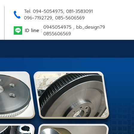
Tel. 094-5054975, 081-3583091
096-7192729, 085-5606569
0945054975 , bb_design79
ID line :
0855606569